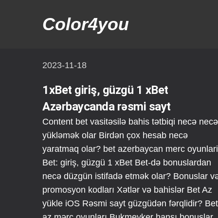
Color4you
2023-11-18
1xBet giriş, güzgü 1 xBet
Azərbaycanda rəsmi sayt
Content bet vasitəsilə bahis tətbiqi necə necə
yükləmək olar Birdən çox hesab necə
yaratmaq olar? bet azerbaycan merc oyunlari
Bet: giriş, güzgü 1 xBet Bet-də bonuslardan
necə düzgün istifadə etmək olar? Bonuslar v
promosyon kodları Xətlər və bahislər Bet Az
yükle iOS Rəsmi sayt güzgüdən fərqlidir? Bet
az mərc oyunları Bukmeyker hansı bonuslar